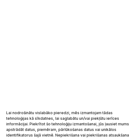

ACE@ACE.LV
ACE LOGISTICS CITĀS VALSTĪS
ACE LOGISTICS IGAUNIJĀ
ACE LOGISTICS LIETUVĀ
ACE LOGISTICS UKRAINĀ
ACE LOGISTICS GRUPA
MEKLĒT
Lai nodrošinātu vislabāko pieredzi, mēs izmantojam tādas
tehnoloģijas kā sīkdatnes, lai saglabātu un/vai piekļūtu ierīces
informācijai. Piekrītot šo tehnoloģiju izmantošanai, jūs ļausiet mums
apstrādāt datus, piemēram, pārlūkošanas datus vai unikālos
identifikatorus šajā vietnē. Nepiekrišana vai piekrišanas atsaukšana