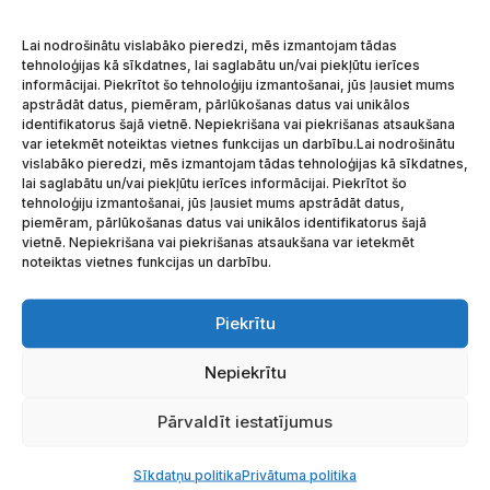
MEKLĒT
Lai nodrošinātu vislabāko pieredzi, mēs izmantojam tādas
tehnoloģijas kā sīkdatnes, lai saglabātu un/vai piekļūtu ierīces
informācijai. Piekrītot šo tehnoloģiju izmantošanai, jūs ļausiet mums
apstrādāt datus, piemēram, pārlūkošanas datus vai unikālos
identifikatorus šajā vietnē. Nepiekrišana vai piekrišanas atsaukšana

SEKO MUMS FACEBOOK
var ietekmēt noteiktas vietnes funkcijas un darbību.Lai nodrošinātu
vislabāko pieredzi, mēs izmantojam tādas tehnoloģijas kā sīkdatnes,
lai saglabātu un/vai piekļūtu ierīces informācijai. Piekrītot šo

SEKO MUMS LINKEDIN
tehnoloģiju izmantošanai, jūs ļausiet mums apstrādāt datus,
piemēram, pārlūkošanas datus vai unikālos identifikatorus šajā

vietnē. Nepiekrišana vai piekrišanas atsaukšana var ietekmēt
ACE LOGISTICS YOUTUBE KANĀLS
noteiktas vietnes funkcijas un darbību.
Piekrītu
Nepiekrītu
Pārvaldīt iestatījumus
© 2026 ACE LOGISTICS GROUP
Sīkdatņu politika
Privātuma politika